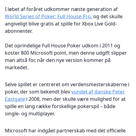
I løbet af foråret udkommer næste generation af
World Series of Poker: Full House Pro
, og det skulle
angiveligt blive gratis at spille for Xbox Live Gold-
abonnenter.
Det oprindelige Full House Poker udkom i 2011 og
koster 800 Microsoft point, men denne udgift slipper
man altså for, når den nye version kommer på
markedet.
Selve spillet er centreret om verdensmesterskaberne i
poker, der som bekendt blev
vundet af danske Peter
Eastgate
i 2008, men der skulle være mulighed for at
spille en lang række forskellige pokerspil – både
single- og multiplayer.
Microsoft har indgået partnerskab med det officielle