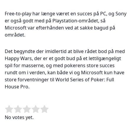
Free-to-play har længe været en succes på PC, og Sony
er også godt med på Playstation-området, så
Microsoft var efterhånden ved at sakke bagud på
området.
Det begyndte der imidlertid at blive rådet bod på med
Happy Wars, der er et godt bud på et lettilgængeligt
spil for masserne, og med pokerens store succes
rundt om i verden, kan både vi og Microsoft kun have
store forventninger til World Series of Poker: Full
House Pro.
Rate this item:
Submit Rating
No votes yet.