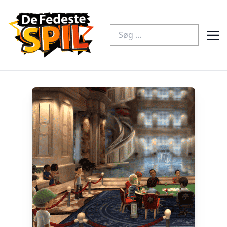
Søg
efter: