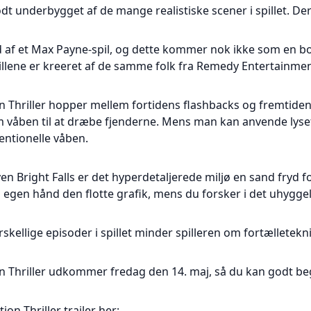
t underbygget af de mange realistiske scener i spillet. Der 
 af et Max Payne-spil, og dette kommer nok ikke som en bo
lene er kreeret af de samme folk fra Remedy Entertainmen
n Thriller hopper mellem fortidens flashbacks og fremtiden
om våben til at dræbe fjenderne. Mens man kan anvende lyse
ntionelle våben.
yen Bright Falls er det hyperdetaljerede miljø en sand fryd fo
 på egen hånd den flotte grafik, mens du forsker i det uhygge
skellige episoder i spillet minder spilleren om fortælleteknik
on Thriller udkommer fredag den 14. maj, så du kan godt be
on Thriller trailer her: