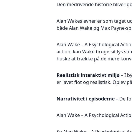
Den medrivende historie bliver god
Alan Wakes evner er som taget ud
både Alan Wake og Max Payne-spil
Alan Wake – A Psychological Actio
action, kan Wake bruge sit lys s
huske at trække på de mere konve
Realistisk interaktivt miljø
– I b
er lavet flot og realistisk. Oplev
Narrativitet i episoderne
– De for
Alan Wake – A Psychological Acti
Se Alan Wake – A Psychological Acti