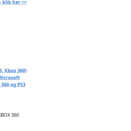
 klik her <<
ng
3, Xbox 360)
Microsoft
360 og PS3
XBOX 360