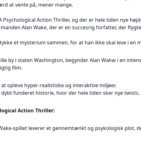
værd at vente på, mener mange.
A Psychological Action Thriller, og der er hele tiden nye høj
 manden Alan Wake, der er en succesrig forfatter, der flygter 
tykke et mysterium sammen, for at han ikke skal leve i en 
ille by i staten Washington, begynder Alan Wakw i en intens 
gtig film.
at opleve hyper-realistiske og interaktive miljøer.
dybt funderet historie, hvor der hele tiden sker nye twists.
ogical Action Thriller:
n Wake-spillet leverer et gennemtænkt og psykologisk plot, 