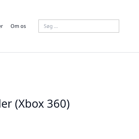
Søg
er
Om os
efter:
ler (Xbox 360)