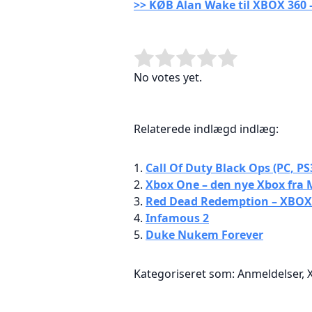
>> KØB Alan Wake til XBOX 360 –
Rate this item:
Submit Rati
No votes yet.
Relaterede indlægd indlæg:
Call Of Duty Black Ops (PC, PS
Xbox One – den nye Xbox fra 
Red Dead Redemption – XBOX 
Infamous 2
Duke Nukem Forever
Kategoriseret som:
Anmeldelser
,