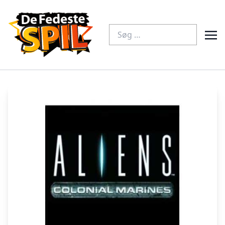
Søg
efter: